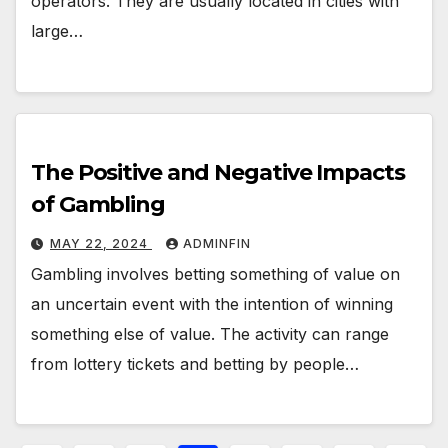
operators. They are usually located in cities with
large…
The Positive and Negative Impacts
of Gambling
MAY 22, 2024
ADMINFIN
Gambling involves betting something of value on
an uncertain event with the intention of winning
something else of value. The activity can range
from lottery tickets and betting by people…