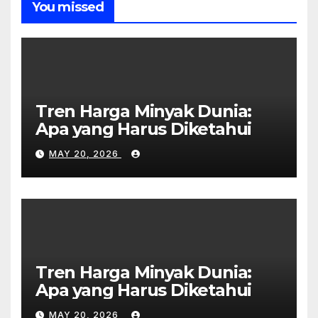
You missed
Tren Harga Minyak Dunia:
Apa yang Harus Diketahui
MAY 20, 2026
Tren Harga Minyak Dunia:
Apa yang Harus Diketahui
MAY 20, 2026