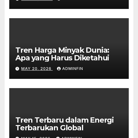
Tren Harga Minyak Dunia:
Apa yang Harus Diketahui
MAY 20, 2026
ADMINFIN
Tren Terbaru dalam Energi
Terbarukan Global